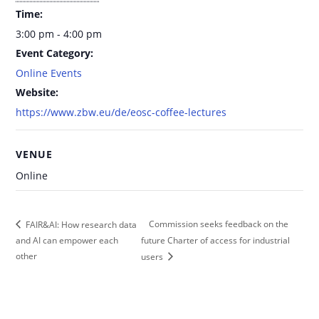
Time:
3:00 pm - 4:00 pm
Event Category:
Online Events
Website:
https://www.zbw.eu/de/eosc-coffee-lectures
VENUE
Online
Commission seeks feedback on the
FAIR&AI: How research data
and AI can empower each
future Charter of access for industrial
other
users