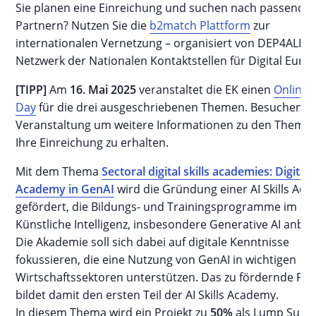
Sie planen eine Einreichung und suchen nach passende
Partnern? Nutzen Sie die
b2match Plattform
zur
internationalen Vernetzung – organisiert von DEP4ALL,
Netzwerk der Nationalen Kontaktstellen für Digital Euro
[TIPP]
Am
16. Mai 2025
veranstaltet die EK einen
Online 
Day
für die drei ausgeschriebenen Themen. Besuchen Si
Veranstaltung um weitere Informationen zu den Theme
Ihre Einreichung zu erhalten.
Mit dem Thema
Sectoral digital skills academies: Digital S
Academy in GenAI
wird die Gründung einer AI Skills Ac
gefördert, die Bildungs- und Trainingsprogramme im Be
Künstliche Intelligenz, insbesondere Generative AI anbiet
Die Akademie soll sich dabei auf digitale Kenntnisse
fokussieren, die eine Nutzung von GenAI in wichtigen
Wirtschaftssektoren unterstützen. Das zu fördernde Pro
bildet damit den ersten Teil der AI Skills Academy.
In diesem Thema wird ein Projekt zu
50%
als Lump Sum