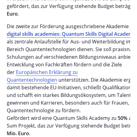
gefördert, das zur Verfügung stehende Budget beträgt
7
Euro
.
Die zweite zur Förderung ausgeschriebene Akademie
Se
digital skills academies: Quantum Skills Digital Academy
als zentrale Anlaufstelle für Aus- und Weiterbildung im
Bereich Quantentechnologien dienen. Sie soll praxisnah
Schulungen auf verschiedenen Bildungsniveaus anbieten
Entwicklung von Fachkräften fördern und die Ziele
der
Europäischen Erklärung zu
Quantentechnologien
unterstützen. Die Akademie ergän
damit bestehende EU-Initiativen, schließt Qualifikations
und schafft ein starkes Bildungsökosystem, um Talente 
gewinnen und Karrieren, besonders auch für Frauen, in 
Quantentechnologie zu fördern.
Gefördert wird eine Quantum Skills Academy zu
50%
als
Sum Projekt, das zur Verfügung stehende Budget beträ
Mio. Euro
.