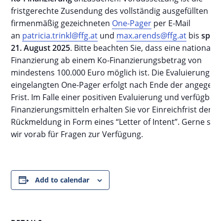
fristgerechte Zusendung des vollständig ausgefüllten u
firmenmäßig gezeichneten
One-Pager
per E-Mail
an
patricia.trinkl@ffg.at
und
max.arends@ffg.at
bis
spät
21. August 2025
. Bitte beachten Sie, dass eine nationale 
Finanzierung ab einem Ko-Finanzierungsbetrag von
mindestens 100.000 Euro möglich ist. Die Evaluierung de
eingelangten One-Pager erfolgt nach Ende der angegeb
Frist. Im Falle einer positiven Evaluierung und verfügbar
Finanzierungsmitteln erhalten Sie vor Einreichfrist der E
Rückmeldung in Form eines “Letter of Intent”. Gerne st
wir vorab für Fragen zur Verfügung.
Add to calendar