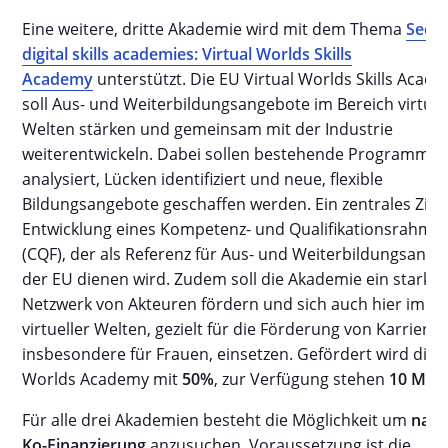
Eine weitere, dritte Akademie wird mit dem Thema
Secto
digital skills academies: Virtual Worlds Skills
Academy
unterstützt. Die EU Virtual Worlds Skills Acad
soll Aus- und Weiterbildungsangebote im Bereich virtuel
Welten stärken und gemeinsam mit der Industrie
weiterentwickeln. Dabei sollen bestehende Programme
analysiert, Lücken identifiziert und neue, flexible
Bildungsangebote geschaffen werden. Ein zentrales Ziel i
Entwicklung eines Kompetenz- und Qualifikationsrahme
(CQF), der als Referenz für Aus- und Weiterbildungsanbie
der EU dienen wird. Zudem soll die Akademie ein starke
Netzwerk von Akteuren fördern und sich auch hier im Be
virtueller Welten, gezielt für die Förderung von Karrieren
insbesondere für Frauen, einsetzen. Gefördert wird die V
Worlds Academy mit
50%
, zur Verfügung stehen
10 Mio.
Für alle drei Akademien besteht die Möglichkeit um
nati
Ko-Finanzierung
anzusuchen. Voraussetzung ist die